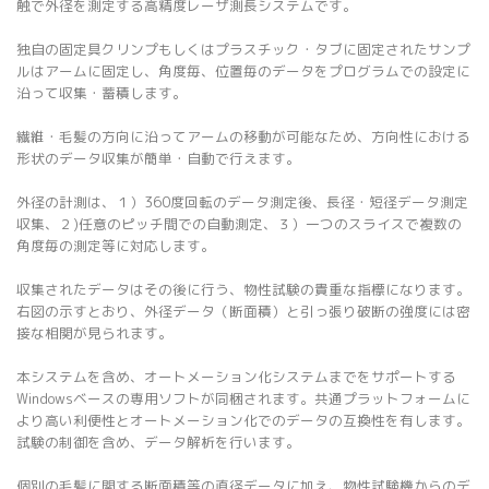
触で外径を測定する高精度レーザ測長システムです。
独自の固定具クリンプもしくはプラスチック・タブに固定されたサンプ
ルはアームに固定し、角度毎、位置毎のデータをプログラムでの設定に
沿って収集・蓄積します。
繊維・毛髪の方向に沿ってアームの移動が可能なため、方向性における
形状のデータ収集が簡単・自動で行えます。
外径の計測は、１）360度回転のデータ測定後、長径・短径データ測定
収集、２)任意のピッチ間での自動測定、３）一つのスライスで複数の
角度毎の測定等に対応します。
収集されたデータはその後に行う、物性試験の貴重な指標になります。
右図の示すとおり、外径データ（断面積）と引っ張り破断の強度には密
接な相関が見られます。
本システムを含め、オートメーション化システムまでをサポートする
Windowsベースの専用ソフトが同梱されます。共通プラットフォームに
より高い利便性とオートメーション化でのデータの互換性を有します。
試験の制御を含め、データ解析を行います。
個別の毛髪に関する断面積等の直径データに加え、物性試験機からのデ