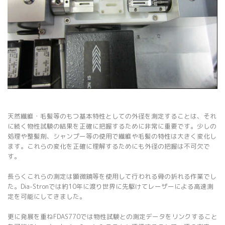
天然繊維・毛髪等のもつ基本特性としての外径を測定することは、それ
に続く物性試験の結果を正確に把握するために非常に重要です。少しの
処理や整髪剤、シャンプー等の使用で繊維や毛髪の特性は大きく変化し
ます。これらの変化を正確に理解するためにも外径の把握は不可欠で
す。
長らくこれらの測定は顕微鏡等を使用して行われる骨の折れる作業でし
た。Dia-Stronでは約10年に渡り世界に先駆けてレーザーによる高速測
定を可能にしてきました。
更に発展を重ねFDAS770では物性試験との測定データをリンクすること