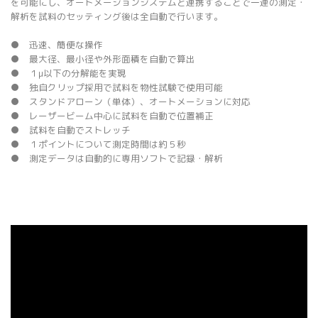
を可能にし、オートメーションシステムと連携することで一連の測定・
解析を試料のセッティング後は全自動で行います。
● 迅速、簡便な操作
● 最大径、最小径や外形面積を自動で算出
● １μ以下の分解能を実現
● 独自クリップ採用で試料を物性試験で使用可能
● スタンドアローン（単体）、オートメーションに対応
● レーザービーム中心に試料を自動で位置補正
● 試料を自動でストレッチ
● １ポイントについて測定時間は約５秒
● 測定データは自動的に専用ソフトで記録・解析